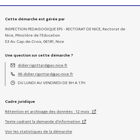
Informations sur la démarche
Cette démarche est gérée par
INSPECTION PEDAGOGIQUE EPS - RECTORAT DE NICE, Rectorat de
Nice, Ministère de l'Education
53 Av. Cap-de-Croix, 06181, Nice
Une question sur cette démarche ?
didier.rigottard@ac-nice.fr
Adresse électronique :
06 didier.rigottard@ac-nice.fr
Téléphone :
DU LUNDI AU VENDREDI DE 9H A 17H
Horaires :
Cadre juridique
Rétention et archivage des données : 12 mois
Texte cadrant la demande d’information
Voir les statistiques de la démarche