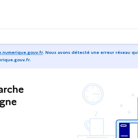
.numerique.gouv.fr
.
Nous avons détecté une erreur réseau qui
rique.gouv.fr.
arche
igne