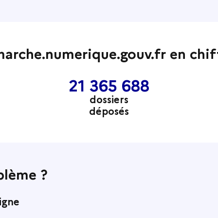
arche.numerique.gouv.fr en chif
21 365 688
dossiers
déposés
blème ?
ligne