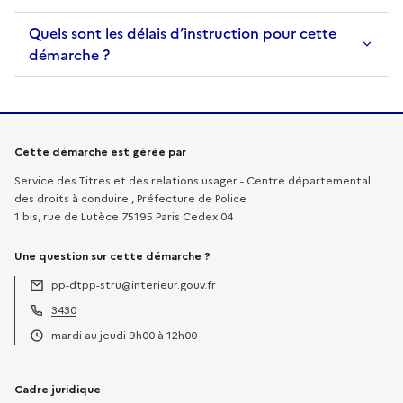
Quels sont les délais d’instruction pour cette
démarche ?
Informations sur la démarche
Cette démarche est gérée par
Service des Titres et des relations usager - Centre départemental
des droits à conduire , Préfecture de Police
1 bis, rue de Lutèce 75195 Paris Cedex 04
Une question sur cette démarche ?
pp-dtpp-stru@interieur.gouv.fr
Adresse électronique :
3430
Téléphone :
mardi au jeudi 9h00 à 12h00
Horaires :
Cadre juridique