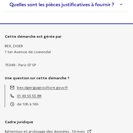
Quelles sont les pièces justificatives à fournir ?
Informations sur la démarche
Cette démarche est gérée par
BEX, DGER
1 ter Avenue de Lowendal
75349 - Paris 07 SP
Une question sur cette démarche ?
bex.dger@agriculture.gouv.fr
Adresse électronique :
01 49 55 55 88
Téléphone :
de 10h à 16h
Horaires :
Cadre juridique
Rétention et archivage des données : 10 mois