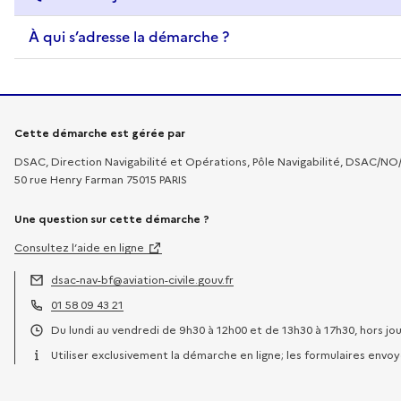
À qui s’adresse la démarche ?
Informations sur la démarche
Cette démarche est gérée par
DSAC, Direction Navigabilité et Opérations, Pôle Navigabilité, DSAC/N
50 rue Henry Farman 75015 PARIS
Une question sur cette démarche ?
Consultez l’aide en ligne
dsac-nav-bf@aviation-civile.gouv.fr
Adresse électronique :
01 58 09 43 21
Téléphone :
Du lundi au vendredi de 9h30 à 12h00 et de 13h30 à 17h30, hors jou
Horaires :
Utiliser exclusivement la démarche en ligne; les formulaires envo