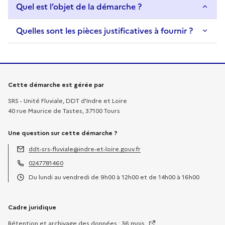
Quel est l’objet de la démarche ?
Quelles sont les pièces justificatives à fournir ?
Informations sur la démarche
Cette démarche est gérée par
SRS - Unité Fluviale, DDT d'Indre et Loire
40 rue Maurice de Tastes, 37100 Tours
Une question sur cette démarche ?
ddt-srs-fluviale@indre-et-loire.gouv.fr
Adresse électronique :
0247781460
Téléphone :
Du lundi au vendredi de 9h00 à 12h00 et de 14h00 à 16h00
Horaires :
Cadre juridique
Rétention et archivage des données : 36 mois