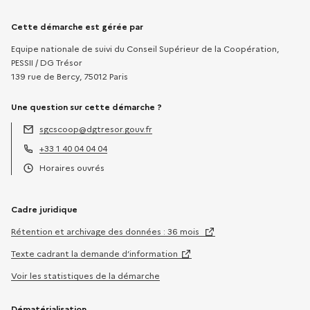
Informations sur la démarche
Cette démarche est gérée par
Equipe nationale de suivi du Conseil Supérieur de la Coopération,
PESSII / DG Trésor
139 rue de Bercy, 75012 Paris
Une question sur cette démarche ?
sgcscoop@dgtresor.gouv.fr
Adresse électronique :
+33 1 40 04 04 04
Téléphone :
Horaires ouvrés
Horaires :
Cadre juridique
Rétention et archivage des données : 36 mois
Texte cadrant la demande d’information
Voir les statistiques de la démarche
Dématérialisation