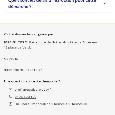
Quels sont les délais d’instruction pour cette
démarche ?
Informations sur la démarche
Cette démarche est gérée par
BERAMP - TITRES, Préfecture de l'Isère, Ministère de l'intérieur
12 place de Verdun
CS 71046
38021 GRENOBLE CEDEX 1
Une question sur cette démarche ?
pref-apep@isere.gouv.fr
Adresse électronique :
04 76 60 34 00
Téléphone :
Du lundi au vendredi de 9 heures à 15 heures 30
Horaires :