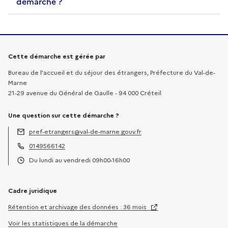
démarche ?
Informations sur la démarche
Cette démarche est gérée par
Bureau de l'accueil et du séjour des étrangers, Préfecture du Val-de-
Marne
21-29 avenue du Général de Gaulle - 94 000 Créteil
Une question sur cette démarche ?
pref-etrangers@val-de-marne.gouv.fr
Adresse électronique :
0149566142
Téléphone :
Du lundi au vendredi 09h00-16h00
Horaires :
Cadre juridique
Rétention et archivage des données : 36 mois
Voir les statistiques de la démarche