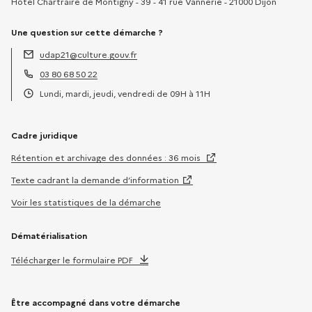
Hôtel Chartraire de Montigny - 39 - 41 rue Vannerie - 21000 Dijon
Une question sur cette démarche ?
udap21@culture.gouv.fr
Adresse électronique :
03 80 68 50 22
Téléphone :
Lundi, mardi, jeudi, vendredi de 09H à 11H
Horaires :
Cadre juridique
Rétention et archivage des données : 36 mois
Texte cadrant la demande d’information
Voir les statistiques de la démarche
Dématérialisation
Télécharger le formulaire PDF
Être accompagné dans votre démarche