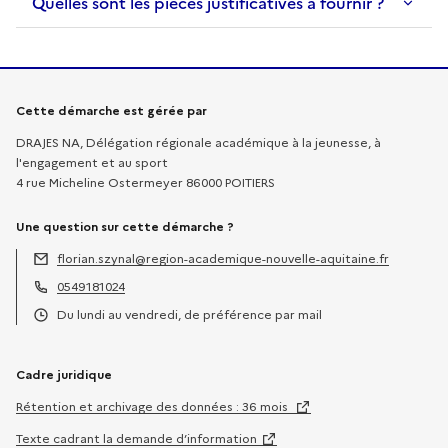
Quelles sont les pièces justificatives à fournir ?
Informations sur la démarche
Cette démarche est gérée par
DRAJES NA, Délégation régionale académique à la jeunesse, à
l'engagement et au sport
4 rue Micheline Ostermeyer 86000 POITIERS
Une question sur cette démarche ?
florian.szynal@region-academique-nouvelle-aquitaine.fr
Adresse électronique :
0549181024
Téléphone :
Du lundi au vendredi, de préférence par mail
Horaires :
Cadre juridique
Rétention et archivage des données : 36 mois
Texte cadrant la demande d’information