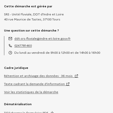
Informations sur la démarche
Cette démarche est gérée par
SRS - Unité Fluviale, DDT d'Indre et Loire
40 rue Maurice de Tastes, 37100 Tours
Une question sur cette démarche ?
ddt-srs-fluviale@indre-et-loire.gouv.fr
Adresse électronique :
0247781460
Téléphone :
Du lundi au vendredi de 9h00 à 12h00 et de 14h00 à 16h00
Horaires :
Cadre juridique
Rétention et archivage des données : 36 mois
Texte cadrant la demande d’information
Voir les statistiques de la démarche
Dématérialisation
Télécharger le formulaire PDF