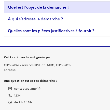
Quel est l’objet de la démarche ?
À qui s’adresse la démarche ?
Quelles sont les pièces justificatives à fournir ?
Informations sur la démarche
Cette démarche est gérée par
GIP ViaPRo - services SP2E et DABM, GIP ViaPro
adresse
Une question sur cette démarche ?
contactez@moi.fr
Adresse électronique :
1234
Téléphone :
de 9 h à 18 h
Horaires :