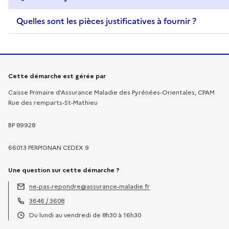
Quelles sont les pièces justificatives à fournir ?
Informations sur la démarche
Cette démarche est gérée par
Caisse Primaire d'Assurance Maladie des Pyrénées-Orientales, CPAM
Rue des remparts-St-Mathieu
BP 89928
66013 PERPIGNAN CEDEX 9
Une question sur cette démarche ?
ne-pas-repondre@assurance-maladie.fr
Adresse électronique :
3646 / 3608
Téléphone :
Du lundi au vendredi de 8h30 à 16h30
Horaires :