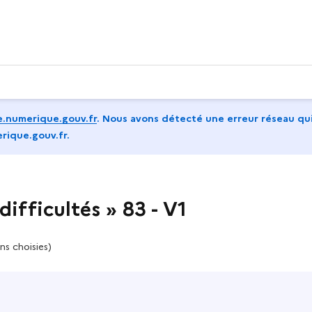
.numerique.gouv.fr
.
Nous avons détecté une erreur réseau qui
rique.gouv.fr.
ifficultés » 83 - V1
ns choisies)