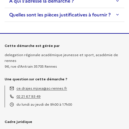
À qui s’adresse la démarche ?
Quelles sont les pièces justificatives à fournir ?
Informations sur la démarche
Cette démarche est gérée par
delegation régionale académique jeunesse et sport, académie de
rennes
96, rue d'Antrain 35705 Rennes
Une question sur cette démarche ?
ce.drajes.mjsea@ac-rennes.fr
Adresse électronique :
02 21 67 93 49
Téléphone :
du lundi au jeudi de 9h00 à 17h00
Horaires :
Cadre juridique