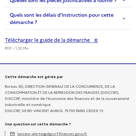
Quelles sont les pièces justificatives à fournir ?
Quels sont les délais d’instruction pour cette
démarche ?
Télécharger le guide de la démarche
PDF – 1,32 Mo
Informations sur la démarche
Cette démarche est gérée par
Bureau 3D, DIRECTION GENERALE DE LA CONCURRENCE, DE LA
CONSOMMATION ET DE LA REPRESSION DES FRAUDES (DGCCRF),
DGCCRF, ministère de l'économie des finances et de la souveraineté
industrielle et numérique
DGCCRF, 59 BD VINCENT AURIOL 75703 PARIS CEDEX 13
Une question sur cette démarche ?
lanceur-alerte@dgccrf.finances.gouv.fr