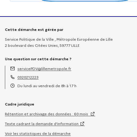
Informations sur la démarche
Cette démarche est gérée par
Service Politique de la Ville , Métropole Européenne de Lille
2 boulevard des Citées Unies, 59777 LILLE
Une question sur cette démarche ?
servicePDV@lillemetropole.fr
Adresse électronique :
0320212223
Téléphone :
Du lundi au vendredi de 8h à 17 h
Horaires :
Cadre juridique
Rétention et archivage des données : 60 mois
Texte cadrant la demande d’information
Voir les statistiques de la démarche