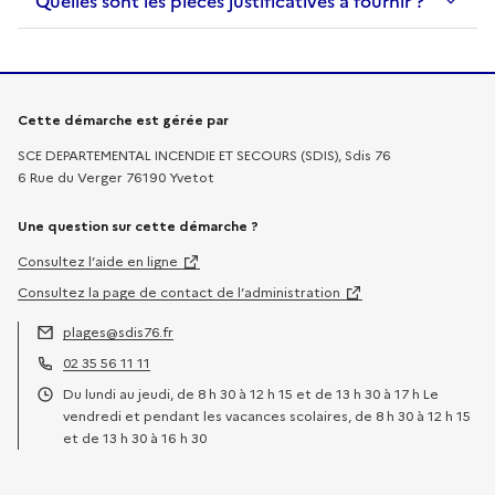
Quelles sont les pièces justificatives à fournir ?
Informations sur la démarche
Cette démarche est gérée par
SCE DEPARTEMENTAL INCENDIE ET SECOURS (SDIS), Sdis 76
6 Rue du Verger 76190 Yvetot
Une question sur cette démarche ?
Consultez l’aide en ligne
Consultez la page de contact de l’administration
plages@sdis76.fr
Adresse électronique :
02 35 56 11 11
Téléphone :
Du lundi au jeudi, de 8 h 30 à 12 h 15 et de 13 h 30 à 17 h Le
Horaires :
vendredi et pendant les vacances scolaires, de 8 h 30 à 12 h 15
et de 13 h 30 à 16 h 30