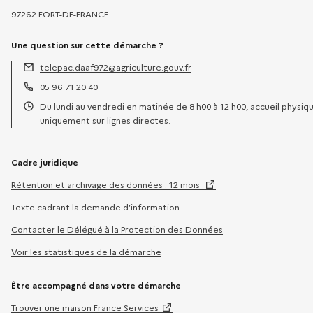
97262 FORT-DE-FRANCE
Une question sur cette démarche ?
telepac.daaf972@agriculture.gouv.fr
Adresse électronique :
05 96 71 20 40
Téléphone :
Du lundi au vendredi en matinée de 8 h00 à 12 h00, accueil physiq
Horaires :
uniquement sur lignes directes.
Cadre juridique
Rétention et archivage des données : 12 mois
Texte cadrant la demande d’information
Contacter le Délégué à la Protection des Données
Voir les statistiques de la démarche
Être accompagné dans votre démarche
Trouver une maison France Services