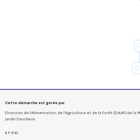
Informations sur la démarche
Cette démarche est gérée par
Direction de l’Alimentation, de l’Agriculture et de la Forêt (DAAF) de la 
Jardin Desclieux
B.P. 642