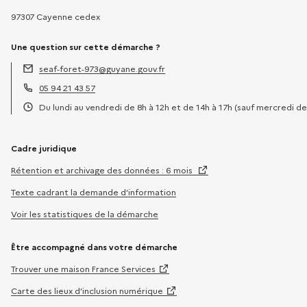
97307 Cayenne cedex
Une question sur cette démarche ?
seaf-foret-973@guyane.gouv.fr
Adresse électronique :
05 94 21 43 57
Téléphone :
Du lundi au vendredi de 8h à 12h et de 14h à 17h (sauf mercredi de
Horaires :
Cadre juridique
Rétention et archivage des données : 6 mois
Texte cadrant la demande d’information
Voir les statistiques de la démarche
Être accompagné dans votre démarche
Trouver une maison France Services
Carte des lieux d’inclusion numérique