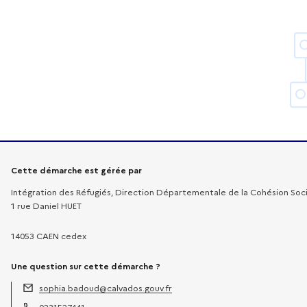
Informations sur la démarche
Cette démarche est gérée par
Intégration des Réfugiés, Direction Départementale de la Cohésion Soc
1 rue Daniel HUET
14053 CAEN cedex
Une question sur cette démarche ?
sophia.badoud@calvados.gouv.fr
Adresse électronique :