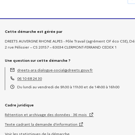
Informations sur la démarche
Cette démarche est gérée par
DREETS AUVERGNE RHONE ALPES - Pôle Travail (agrément OF éco CSE), Dép
2 rue Pélissier – CS 20157 – 63034 CLERMONT-FERRAND CEDEX 1
Une question sur cette démarche ?
dreets-ara.dialogue-social@dreets.gouv.fr
Adresse électronique :
06 10 68 24 30
Téléphone :
Du lundi au vendredi de 9h30 à 11h30 et de 14h00 à 16h00
Horaires :
Cadre juridique
Rétention et archivage des données : 36 mois
Texte cadrant la demande d’information
Voir les statistiques de la démarche