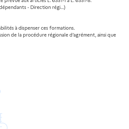
prévue aux articles L. 6351-1 à L. 6351-8.
ndépendants - Direction régi…)
bilités à dispenser ces formations.
ssion de la procédure régionale d’agrément, ainsi que