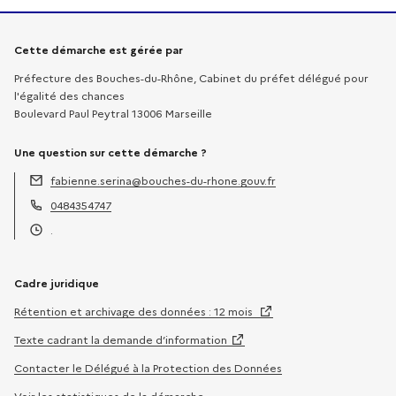
Informations sur la démarche
Cette démarche est gérée par
Préfecture des Bouches-du-Rhône, Cabinet du préfet délégué pour
l'égalité des chances
Boulevard Paul Peytral 13006 Marseille
Une question sur cette démarche ?
fabienne.serina@bouches-du-rhone.gouv.fr
Adresse électronique :
0484354747
Téléphone :
.
Horaires :
Cadre juridique
Rétention et archivage des données : 12 mois
Texte cadrant la demande d’information
Contacter le Délégué à la Protection des Données