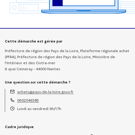
Informations sur la démarche
Cette démarche est gérée par
Préfecture de région des Pays de la Loire, Plateforme régionale achat
(PFRA), Préfecture de région des Pays de la Loire, Ministère de
l'Intérieur et des Outre-mer
6 quai Ceineray - 44000 Nantes
Une question sur cette démarche ?
achats@pays-de-la-loire.gouv.fr
Adresse électronique :
0602046585
Téléphone :
Lundi au vendredi 9h/17h.
Horaires :
Cadre juridique