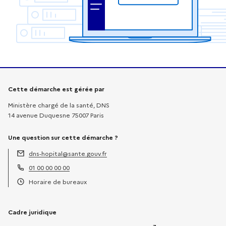
Informations sur la démarche
Cette démarche est gérée par
Ministère chargé de la santé, DNS
14 avenue Duquesne 75007 Paris
Une question sur cette démarche ?
dns-hopital@sante.gouv.fr
Adresse électronique :
01 00 00 00 00
Téléphone :
Horaire de bureaux
Horaires :
Cadre juridique