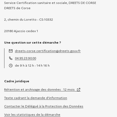
Service Certification sanitaire et sociale, DREETS DE CORSE
DREETS de Corse
2, chemin du Loretto - CS-10332
20180 Ajaccio cedex 1
Une question sur cette démarche ?
dreets-corse.certification@dreets.gouv.fr
Adresse électronique :
04.95.23.90.00
Téléphone :
de 9 h à 12 h - 14 h 16 h
Horaires :
Cadre juridique
Rétention et archivage des données : 12 mois
Texte cadrant la demande d’information
Contacter le Délégué à la Protection des Données
Voir les statistiques de la démarche