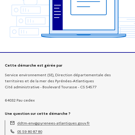
Informations sur la démarche
Cette démarche est gérée par
Service environnement (SE), Direction départementale des
territoires et de la mer des Pyrénées-Atlantiques
Cité administrative - Boulevard Tourasse - CS 54577
64032 Pau cedex
Une question sur cette démarche ?
ddtm-env@pyrenees-atlantiques.gouv.fr
Adresse électronique :
05 59 80 87 80