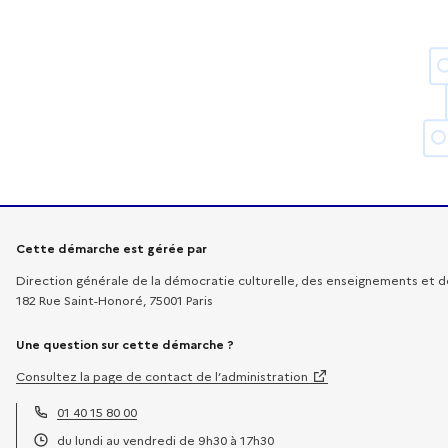
Informations sur la démarche
Cette démarche est gérée par
Direction générale de la démocratie culturelle, des enseignements et de
182 Rue Saint-Honoré, 75001 Paris
Une question sur cette démarche ?
Consultez la page de contact de l’administration
01 40 15 80 00
Téléphone :
du lundi au vendredi de 9h30 à 17h30