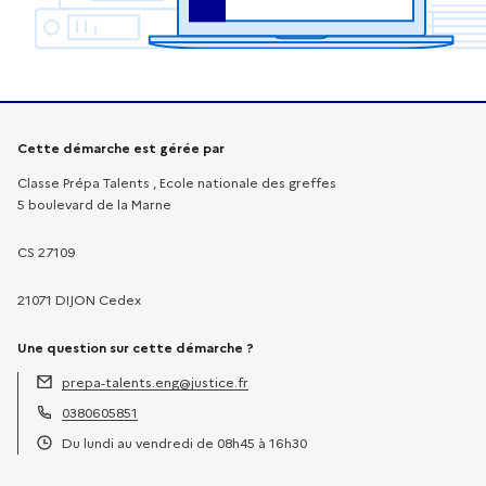
Informations sur la démarche
Cette démarche est gérée par
Classe Prépa Talents , Ecole nationale des greffes
5 boulevard de la Marne
CS 27109
21071 DIJON Cedex
Une question sur cette démarche ?
prepa-talents.eng@justice.fr
Adresse électronique :
0380605851
Téléphone :
Du lundi au vendredi de 08h45 à 16h30
Horaires :