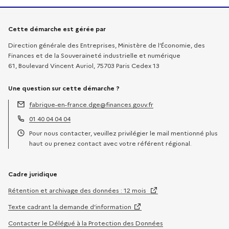
Informations sur la démarche
Cette démarche est gérée par
Direction générale des Entreprises, Ministère de l’Économie, des
Finances et de la Souveraineté industrielle et numérique
61, Boulevard Vincent Auriol, 75703 Paris Cedex 13
Une question sur cette démarche ?
fabrique-en-france.dge@finances.gouv.fr
Adresse électronique :
01 40 04 04 04
Téléphone :
Pour nous contacter, veuillez privilégier le mail mentionné plus
Horaires :
haut ou prenez contact avec votre référent régional.
Cadre juridique
Rétention et archivage des données : 12 mois
Texte cadrant la demande d’information
Contacter le Délégué à la Protection des Données