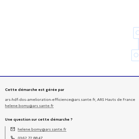
Informations sur la démarche
Cette démarche est gérée par
ars-hdf-dos-amelioration-efficience@ars.sante.fr, ARS Hauts de France
helene.bomy@ars.sante.fr
Une question sur cette démarche ?
helene.bomy@ars.sante.fr
Adresse électronique :
03.62.72.88.47