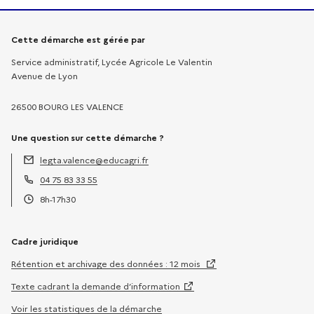
Informations sur la démarche
Cette démarche est gérée par
Service administratif, Lycée Agricole Le Valentin
Avenue de Lyon
26500 BOURG LES VALENCE
Une question sur cette démarche ?
legta.valence@educagri.fr
Adresse électronique :
04 75 83 33 55
Téléphone :
8h-17h30
Horaires :
Cadre juridique
Rétention et archivage des données : 12 mois
Texte cadrant la demande d’information
Voir les statistiques de la démarche