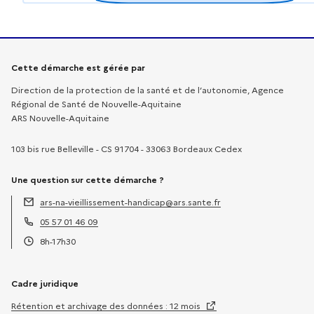
Informations sur la démarche
Cette démarche est gérée par
Direction de la protection de la santé et de l’autonomie, Agence
Régional de Santé de Nouvelle-Aquitaine
ARS Nouvelle-Aquitaine
103 bis rue Belleville - CS 91704 - 33063 Bordeaux Cedex
Une question sur cette démarche ?
ars-na-vieillissement-handicap@ars.sante.fr
Adresse électronique :
05 57 01 46 09
Téléphone :
8h-17h30
Horaires :
Cadre juridique
Rétention et archivage des données : 12 mois