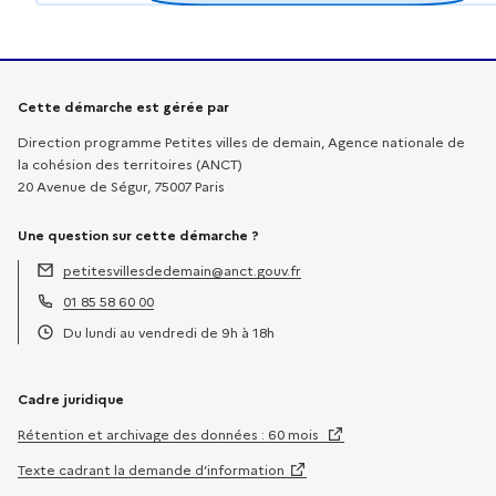
Informations sur la démarche
Cette démarche est gérée par
Direction programme Petites villes de demain, Agence nationale de
la cohésion des territoires (ANCT)
20 Avenue de Ségur, 75007 Paris
Une question sur cette démarche ?
petitesvillesdedemain@anct.gouv.fr
Adresse électronique :
01 85 58 60 00
Téléphone :
Du lundi au vendredi de 9h à 18h
Horaires :
Cadre juridique
Rétention et archivage des données : 60 mois
Texte cadrant la demande d’information