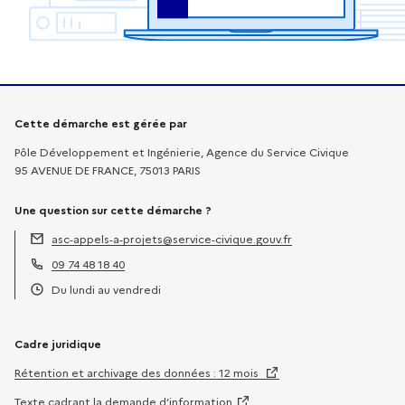
Informations sur la démarche
Cette démarche est gérée par
Pôle Développement et Ingénierie, Agence du Service Civique
95 AVENUE DE FRANCE, 75013 PARIS
Une question sur cette démarche ?
asc-appels-a-projets@service-civique.gouv.fr
Adresse électronique :
09 74 48 18 40
Téléphone :
Du lundi au vendredi
Horaires :
Cadre juridique
Rétention et archivage des données : 12 mois
Texte cadrant la demande d’information