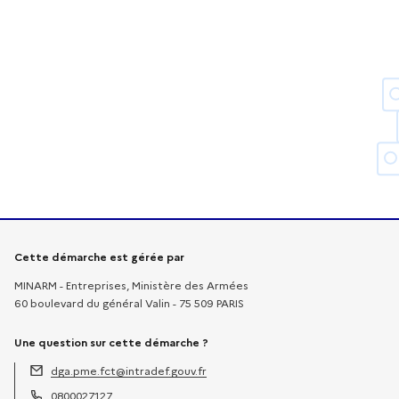
Informations sur la démarche
Cette démarche est gérée par
MINARM - Entreprises, Ministère des Armées
60 boulevard du général Valin - 75 509 PARIS
Une question sur cette démarche ?
dga.pme.fct@intradef.gouv.fr
Adresse électronique :
0800027127