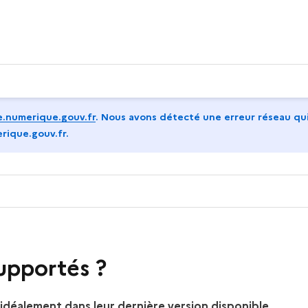
.numerique.gouv.fr
.
Nous avons détecté une erreur réseau qui
rique.gouv.fr.
supportés ?
idéalement dans leur dernière version disponible
.